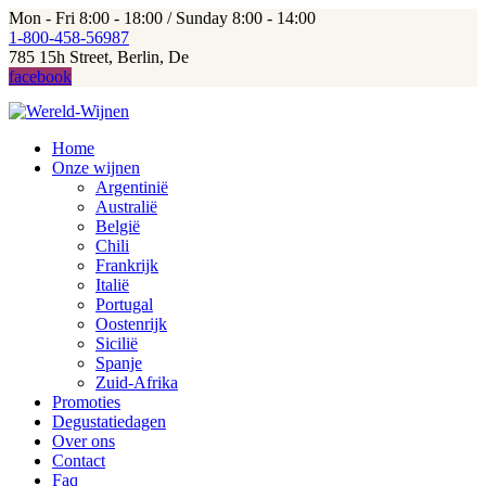
Mon - Fri 8:00 - 18:00 / Sunday 8:00 - 14:00
1-800-458-56987
785 15h Street, Berlin, De
facebook
Home
Onze wijnen
Argentinië
Australië
België
Chili
Frankrijk
Italië
Portugal
Oostenrijk
Sicilië
Spanje
Zuid-Afrika
Promoties
Degustatiedagen
Over ons
Contact
Faq