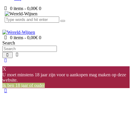
0 items
-
0,00€
0
0 items
-
0,00€
0
Search
X
U moet minstens 18 jaar zijn voor u aankopen mag maken op deze
website.
Ik ben 18 jaar of ouder